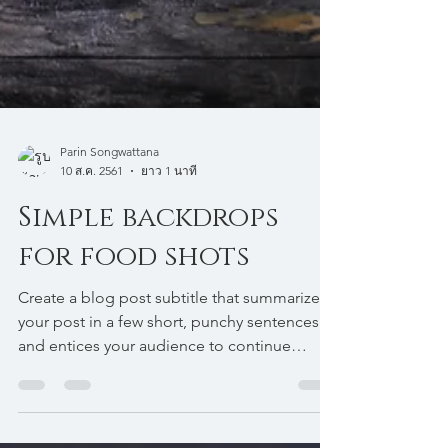
Parin Songwattana
10 ส.ค. 2561
ยาว 1 นาที
Simple backdrops
for food shots
Create a blog post subtitle that summarizes
your post in a few short, punchy sentences
and entices your audience to continue
reading....