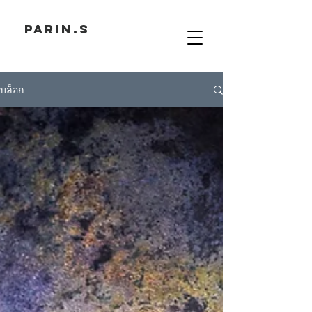
PARIN.S
บล็อก